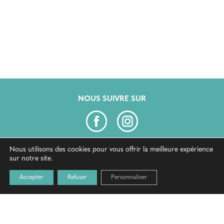
NOUS SUIVRE SUR
Nous utilisons des cookies pour vous offrir la meilleure expérience
CLERMONT AUVERGNE OPÉRA
sur notre site.
Site web
Accepter
Refuser
Personnaliser
Contact
Partenaires