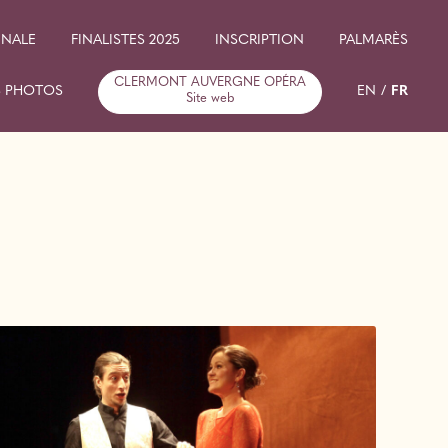
INALE
FINALISTES 2025
INSCRIPTION
PALMARÈS
CLERMONT AUVERGNE OPÉRA
ÉDITION 2025
S PHOTOS
EN
FR
Site web
ÉDITION 2021
 2025
ÉDITION 2019
 2021
ÉDITION 2017
 2019
ÉDITION 2015
 2017
ÉDITION 2013
 2015
ÉDITION 2011
 2013
ÉDITION 2009
 2011
 2009