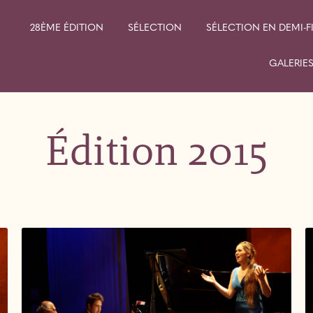
28ÈME ÉDITION
SÉLECTION
SÉLECTION EN DEMI-F
À PROPOS DU CONCOURS
GALERIE
ŒUVRES AUDITIONNÉES
ÉDITION
PROGRAMME D’AUDITION
EDITION
Édition 2015
DÉROULÉ DU CONCOURS
ÉDITION
CONDITIONS
ÉDITION
D’INSCRIPTION
ÉDITION
PRIX ATTRIBUÉS AUX
LAURÉATS
ÉDITION
JURY
ÉDITION
LES COPRODUCTEURS
ÉDITION